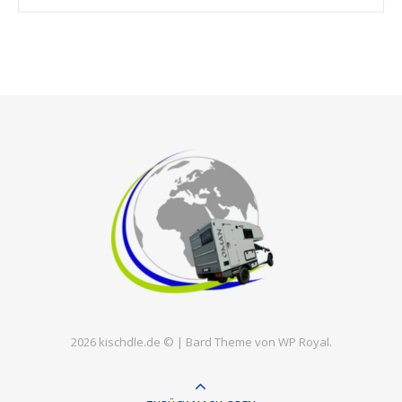
2026 kischdle.de © |
Bard Theme von
WP Royal
.