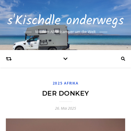
s'Kischdle onderwegs
Mit dem Allradcamper um die Welt
2025 AFRIKA
DER DONKEY
26. Mai 2025