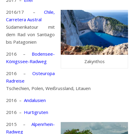
2017 –
Eifel
2016/17 –
Chile,
Carretera
Austral
Südamerikatour mit
dem Rad von Santiago
bis Patagonien
2016 –
Bodensee-
Königssee-Radweg
Zakynthos
2016 –
Osteuropa
Radreise
Tschechien, Polen, Weißrussland, Litauen
2016 –
Andalusien
2016 –
Hurtigruten
2015 –
Alpenrhein-
Radweg