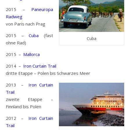
2015 –
Paneuropa
Radweg
von Paris nach Prag
2015 –
Cuba
(fast
Cuba
ohne Rad)
2015 –
Mallorca
2014 –
Iron Curtain Trail
dritte Etappe – Polen bis Schwarzes Meer
2013 –
Iron Curtain
Trail
zweite Etappe –
Finnland bis Polen
2012 –
Iron Curtain
Trail