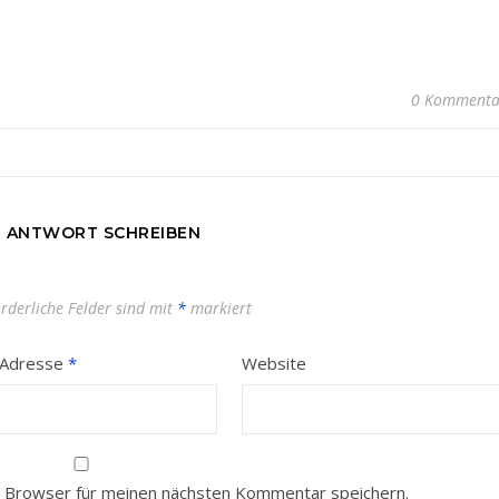
0 Kommenta
E ANTWORT SCHREIBEN
orderliche Felder sind mit
*
markiert
-Adresse
*
Website
 Browser für meinen nächsten Kommentar speichern.