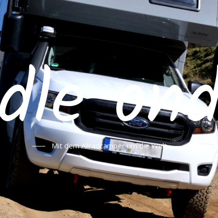
hdle on
Mit dem Allradcamper um die Welt