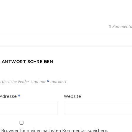
0 Kommenta
E ANTWORT SCHREIBEN
orderliche Felder sind mit
*
markiert
-Adresse
*
Website
 Browser für meinen nächsten Kommentar speichern.