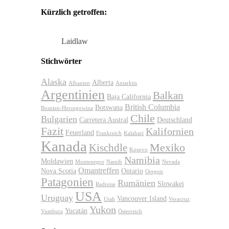
Kürzlich getroffen:
Laidlaw
Stichwörter
Alaska
Alberta
Albanien
Antarktis
Argentinien
Balkan
Baja California
British Columbia
Botswana
Bosnien-Herzegowina
Chile
Bulgarien
Carretera Austral
Deutschland
Fazit
Kalifornien
Feuerland
Frankreich
Kalahari
Kanada
Kischdle
Mexiko
Kosovo
Namibia
Moldawien
Montenegro
Namib
Nevada
Omantreffen
Nova Scotia
Ontario
Oregon
Patagonien
Rumänien
Slowakei
Radreise
USA
Uruguay
Vancouver Island
Utah
Veracruz
Yukon
Yucatán
Vumbura
Österreich