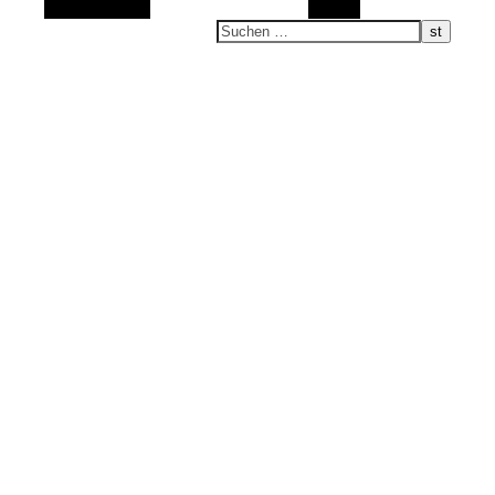
Zufallsauswahl
Suchen
s'Kischdle onderwegs
Mit dem Allradcamper um die Welt