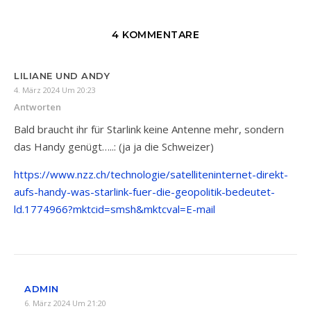
4 KOMMENTARE
LILIANE UND ANDY
4. März 2024 Um 20:23
Antworten
Bald braucht ihr für Starlink keine Antenne mehr, sondern
das Handy genügt…..: (ja ja die Schweizer)
https://www.nzz.ch/technologie/satelliteninternet-direkt-
aufs-handy-was-starlink-fuer-die-geopolitik-bedeutet-
ld.1774966?mktcid=smsh&mktcval=E-mail
ADMIN
6. März 2024 Um 21:20